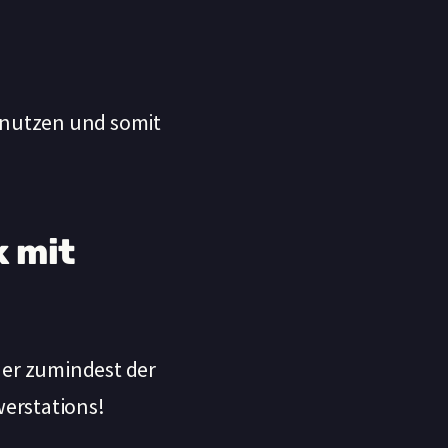
u nutzen und somit
k mit
der zumindest der
erstations!