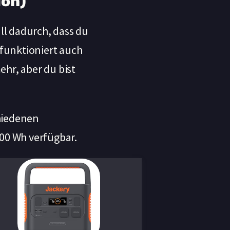
ion)
ll dadurch, dass du
 funktioniert auch
hr, aber du bist
chiedenen
000 Wh verfügbar.