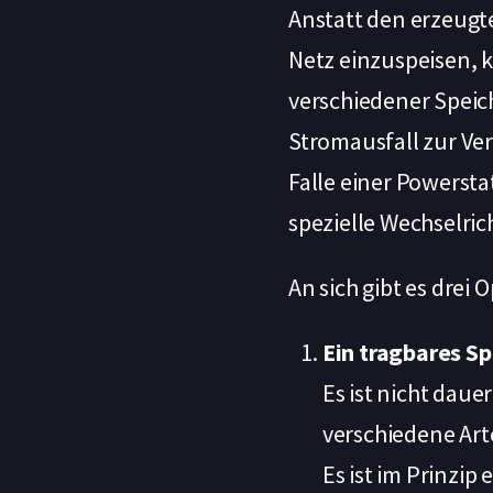
Anstatt den erzeugt
Netz einzuspeisen, 
verschiedener Speic
Stromausfall zur Ve
Falle einer Powersta
spezielle Wechselric
An sich gibt es drei
Ein tragbares S
Es ist nicht dau
verschiedene Art
Es ist im Prinzip