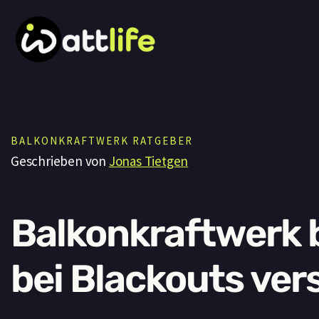
Zum
Inhalt
springen
BALKONKRAFTWERK RATGEBER
Geschrieben von
Jonas Tietgen
Balkonkraftwerk b
bei Blackouts ver