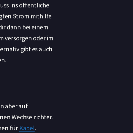
ss ins öffentliche
gten Strom mithilfe
dir dann bei einem
m versorgen oder im
ernativ gibt es auch
en.
nn aber auf
nen Wechselrichter.
ssen für
Kabel
.