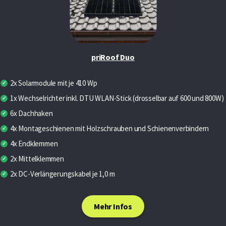
priRoof Duo
2x Solarmodule mit je 410 Wp
1x Wechselrichter inkl. DTU WLAN-Stick (drosselbar auf 600 und 800W)
6x Dachhaken
4x Montageschienen mit Holzschrauben und Schienenverbindern
4x Endklemmen
2x Mittelklemmen
2x DC-Verlängerungskabel je 1,0 m
Mehr Infos