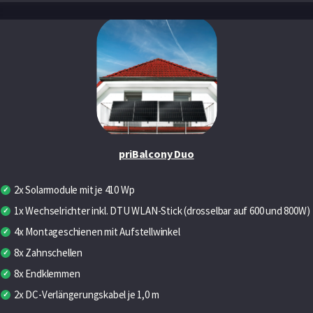
priBalcony Duo
2x Solarmodule mit je 410 Wp
1x Wechselrichter inkl. DTU WLAN-Stick (drosselbar auf 600 und 800W)
4x Montageschienen mit Aufstellwinkel
8x Zahnschellen
8x Endklemmen
2x DC-Verlängerungskabel je 1,0 m