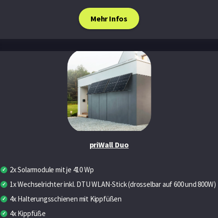
Mehr Infos
priWall Duo
2x Solarmodule mit je 410 Wp
1x Wechselrichter inkl. DTU WLAN-Stick (drosselbar auf 600 und 800W)
4x Halterungsschienen mit Kippfüßen
4x Kippfüße